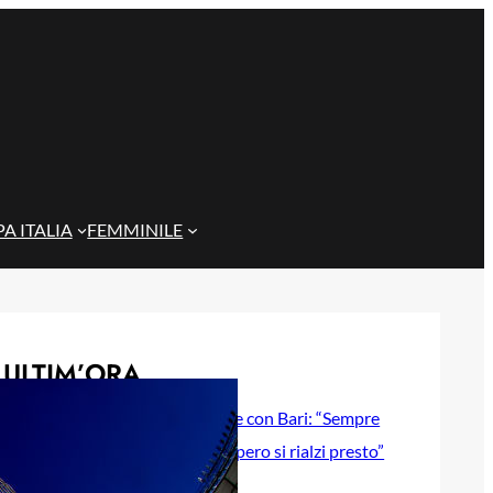
A ITALIA
FEMMINILE
ULTIM’ORA
Gazzi e il legame con Bari: “Sempre
nel mio cuore, spero si rialzi presto”
29 Maggio 2026