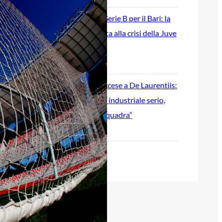
Ripescaggio in Serie B per il Bari: la
speranza è legata alla crisi della Juve
Stabia
28 Maggio 2026
Futuro Bari, Leccese a De Laurentiis:
“Serve un piano industriale serio,
non siamo una seconda squadra”
27 Maggio 2026