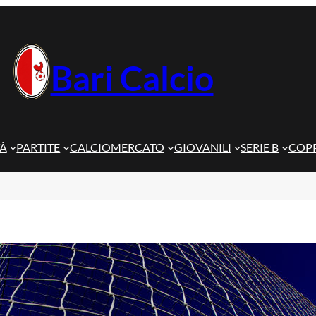
Bari Calcio
TÀ
PARTITE
CALCIOMERCATO
GIOVANILI
SERIE B
COPP