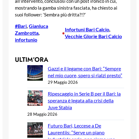
all’intervento, conclusosi con un post ironico in cui,
mostrando la gamba sinistra fasciata, ha chiesto ai
suoi follower: ‘Sembra più dritta?!?’
#Bari
, 
Gianluca
Infortuni Bari Calcio
, 
Zambrotta
, 
•
Vecchie Glorie Bari Calcio
infortunio
ULTIM’ORA
Gazzi e il legame con Bari: “Sempre
nel mio cuore, spero si rialzi presto”
29 Maggio 2026
Ripescaggio in Serie B per il Bari: la
speranza è legata alla crisi della
Juve Stabia
28 Maggio 2026
Futuro Bari, Leccese a De
Laurentiis: “Serve un piano