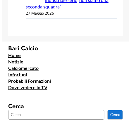
industriale serio, non siamo una
seconda squadra”
27 Maggio 2026
Bari Calcio
Home
Notizie
Calciomercato
Infortuni
Probabili Formazioni
Dove vedere in TV
Cerca
C
Cerca
e
r