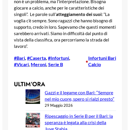
non è un problema, ma l’interpretazione. Bisogna
giocare a calcio, anche per le caratteristiche dei
singoli”. Le parole sull’
atteggiamento dei suoi:
“La
voglia c’è sempre. Sono ragazzi che hanno bisogno di
supporto, credo in loro. Sapevamo che questi momenti
sarebbero arrivati. Siamo in difficoltà dal punto di
vista della classifica, ora percorriamo la strada del
lavoro”.
#Bari
, 
#Caserta
, 
#Infortuni
, 
Infortuni Bari
•
#Vicari
, 
Meroni
, 
Serie B
Calcio
ULTIM’ORA
Gazzi e il legame con Bari: “Sempre
nel mio cuore, spero si rialzi presto”
29 Maggio 2026
Ripescaggio in Serie B per il Bari: la
speranza è legata alla crisi della
Juve Stabia