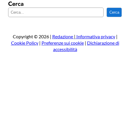
Cerca
C
Cerca
e
r
c
a
Copyright © 2026 |
Redazione
|
Informativa privacy
|
Cookie Policy
|
Preferenze sui cookie
|
Dichiarazione di
accessibilità