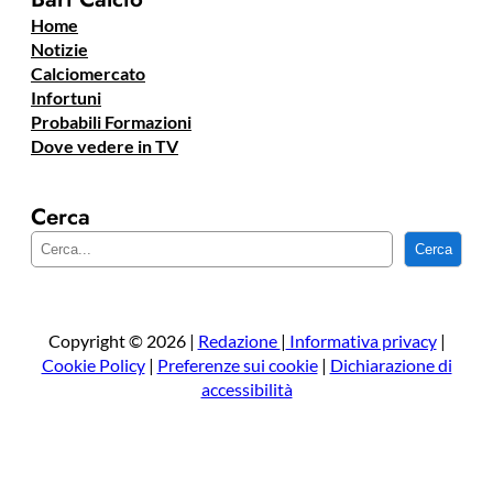
Home
Notizie
Calciomercato
Infortuni
Probabili Formazioni
Dove vedere in TV
Cerca
C
Cerca
e
r
c
a
Copyright © 2026 |
Redazione
|
Informativa privacy
|
Cookie Policy
|
Preferenze sui cookie
|
Dichiarazione di
accessibilità