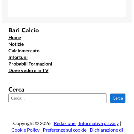
Bari Calcio
Home
Notizie
Calciomercato
Infortuni
Probabili Formazioni
Dove vedere in TV
Cerca
C
Cerca
e
r
c
a
Copyright © 2026 |
Redazione
|
Informativa privacy
|
Cookie Policy
|
Preferenze sui cookie
|
Dichiarazione di