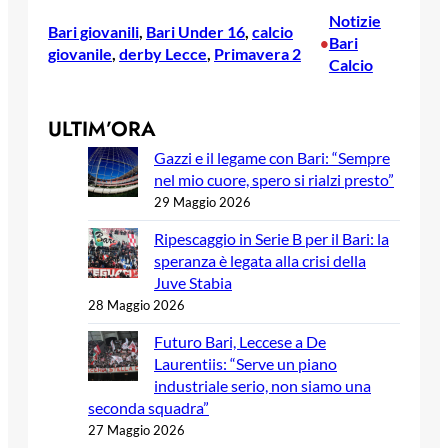
Notizie
Bari giovanili
, 
Bari Under 16
, 
calcio
Bari
•
giovanile
, 
derby Lecce
, 
Primavera 2
Calcio
ULTIM’ORA
Gazzi e il legame con Bari: “Sempre
nel mio cuore, spero si rialzi presto”
29 Maggio 2026
Ripescaggio in Serie B per il Bari: la
speranza è legata alla crisi della
Juve Stabia
28 Maggio 2026
Futuro Bari, Leccese a De
Laurentiis: “Serve un piano
industriale serio, non siamo una
seconda squadra”
27 Maggio 2026