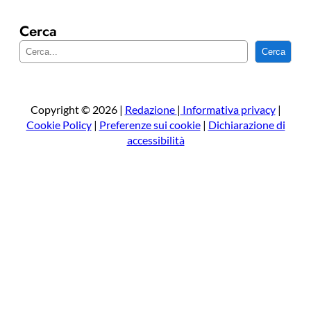
Cerca
C
Cerca
e
r
c
a
Copyright © 2026 |
Redazione
|
Informativa privacy
|
Cookie Policy
|
Preferenze sui cookie
|
Dichiarazione di
accessibilità