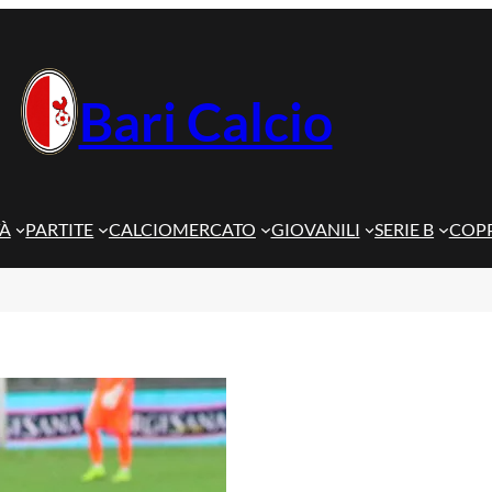
Bari Calcio
TÀ
PARTITE
CALCIOMERCATO
GIOVANILI
SERIE B
COPP