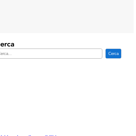
erca
Cerca