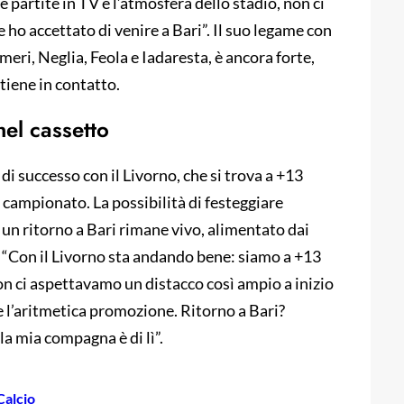
partite in TV e l’atmosfera dello stadio, non ci
e ho accettato di venire a Bari”. Il suo legame con
meri, Neglia, Feola e Iadaresta, è ancora forte,
iene in contatto.
nel cassetto
i successo con il Livorno, che si trova a +13
 campionato. La possibilità di festeggiare
 un ritorno a Bari rimane vivo, alimentato dai
se: “Con il Livorno sta andando bene: siamo a +13
on ci aspettavamo un distacco così ampio a inizio
 l’aritmetica promozione. Ritorno a Bari?
 la mia compagna è di lì”.
Calcio