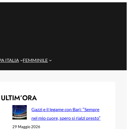
A ITALIA
FEMMINILE
ULTIM’ORA
Gazzi e il legame con Bari: “Sempre
nel mio cuore, spero si rialzi presto”
29 Maggio 2026