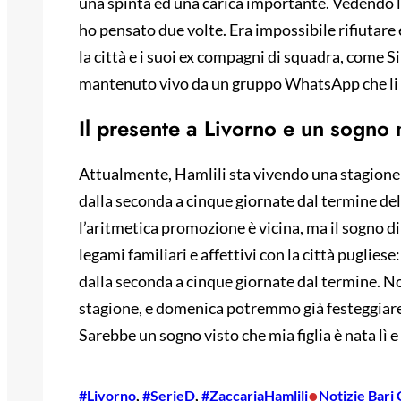
una spinta ed una carica importante. Vedendo le 
ho pensato due volte. Era impossibile rifiutare 
la città e i suoi ex compagni di squadra, come Si
mantenuto vivo da un gruppo WhatsApp che li t
Il presente a Livorno e un sogno 
Attualmente, Hamlili sta vivendo una stagione d
dalla seconda a cinque giornate dal termine del
l’aritmetica promozione è vicina, ma il sogno di
legami familiari e affettivi con la città puglie
dalla seconda a cinque giornate dal termine. N
stagione, e domenica potremmo già festeggiare
Sarebbe un sogno visto che mia figlia è nata lì e
•
#Livorno
, 
#SerieD
, 
#ZaccariaHamlili
Notizie Bari 