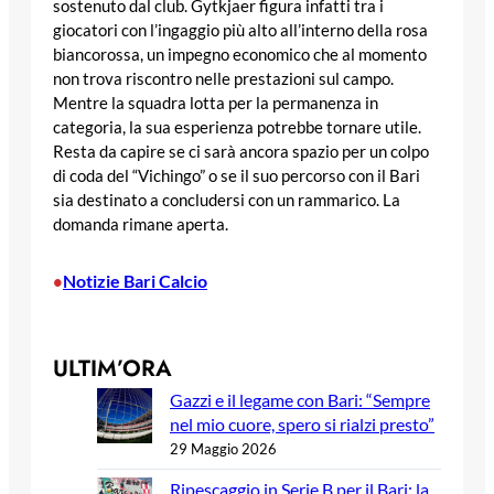
sostenuto dal club. Gytkjaer figura infatti tra i
giocatori con l’ingaggio più alto all’interno della rosa
biancorossa, un impegno economico che al momento
non trova riscontro nelle prestazioni sul campo.
Mentre la squadra lotta per la permanenza in
categoria, la sua esperienza potrebbe tornare utile.
Resta da capire se ci sarà ancora spazio per un colpo
di coda del “Vichingo” o se il suo percorso con il Bari
sia destinato a concludersi con un rammarico. La
domanda rimane aperta.
Notizie Bari Calcio
•
ULTIM’ORA
Gazzi e il legame con Bari: “Sempre
nel mio cuore, spero si rialzi presto”
29 Maggio 2026
Ripescaggio in Serie B per il Bari: la