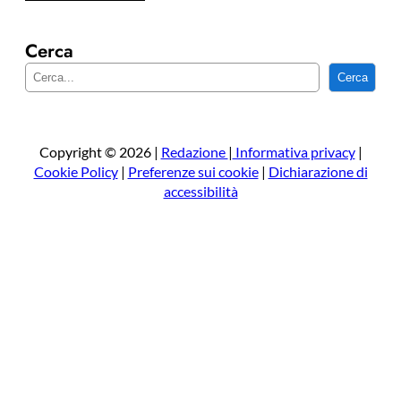
Cerca
C
Cerca
e
r
c
a
Copyright © 2026 |
Redazione
|
Informativa privacy
|
Cookie Policy
|
Preferenze sui cookie
|
Dichiarazione di
accessibilità