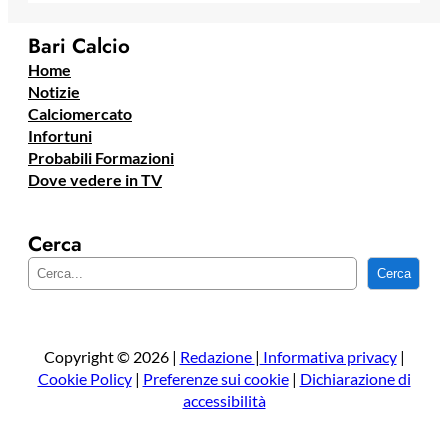
Bari Calcio
Home
Notizie
Calciomercato
Infortuni
Probabili Formazioni
Dove vedere in TV
Cerca
C
Cerca
e
r
c
a
Copyright © 2026 |
Redazione
|
Informativa privacy
|
Cookie Policy
|
Preferenze sui cookie
|
Dichiarazione di
accessibilità