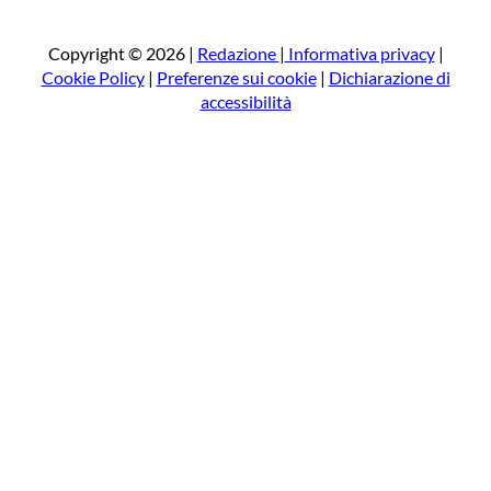
r
c
a
Copyright © 2026 |
Redazione
|
Informativa privacy
|
Cookie Policy
|
Preferenze sui cookie
|
Dichiarazione di
accessibilità