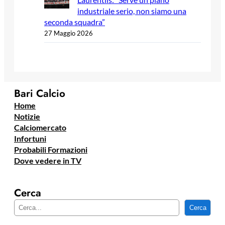
industriale serio, non siamo una
seconda squadra”
27 Maggio 2026
Bari Calcio
Home
Notizie
Calciomercato
Infortuni
Probabili Formazioni
Dove vedere in TV
Cerca
C
Cerca
e