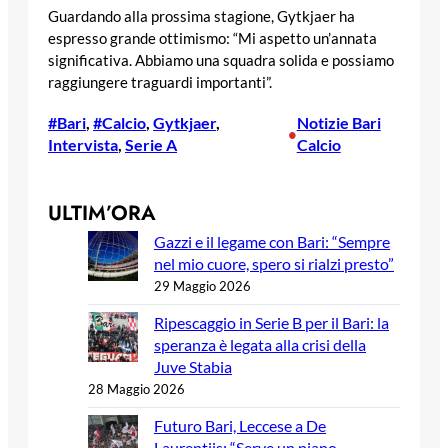
Guardando alla prossima stagione, Gytkjaer ha
espresso grande ottimismo: “Mi aspetto un’annata
significativa. Abbiamo una squadra solida e possiamo
raggiungere traguardi importanti”.
#Bari
, 
#Calcio
, 
Gytkjaer
, 
Notizie Bari
•
Intervista
, 
Serie A
Calcio
ULTIM’ORA
Gazzi e il legame con Bari: “Sempre
nel mio cuore, spero si rialzi presto”
29 Maggio 2026
Ripescaggio in Serie B per il Bari: la
speranza è legata alla crisi della
Juve Stabia
28 Maggio 2026
Futuro Bari, Leccese a De
Laurentiis: “Serve un piano