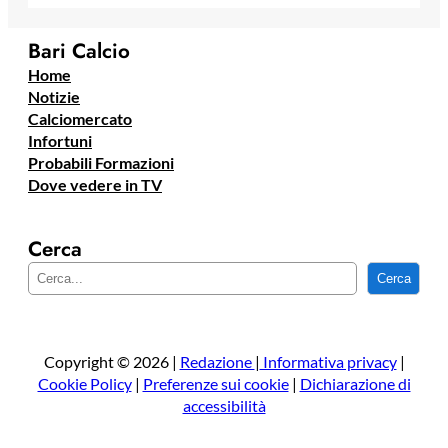
Bari Calcio
Home
Notizie
Calciomercato
Infortuni
Probabili Formazioni
Dove vedere in TV
Cerca
C
Cerca
e
r
c
a
Copyright © 2026 |
Redazione
|
Informativa privacy
|
Cookie Policy
|
Preferenze sui cookie
|
Dichiarazione di
accessibilità