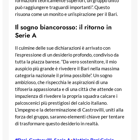
formazioni teoricamente superiori, un gruppo unito
può raggiungere traguardi importanti”. Questo
risuona come un monito e un’ispirazione per il Bari.
Il sogno biancorosso: il ritorno in
Serie A
Il culmine delle sue dichiarazioni è arrivato con
l’espressione di un desiderio profondo, condiviso da
tutta la piazza barese. “Da vero sostenitore, il mio
auspicio più grande è rivedere il Bari nella massima
categoria nazionale il prima possibile”. Un sogno
ambizioso, che rispecchia le aspirazioni di una
tifoseria appassionata e di una città che attende con
impazienza di rivedere la propria squadra calcare i
palcoscenici più prestigiosi del calcio italiano.
L’impegno e la determinazione di Castrovilli, uniti alla
forza del gruppo, saranno elementi chiave per tentare
di trasformare questo desiderio in realtà.
#Bari
, 
Castrovilli
, 
Serie A
Notizie Bari Calcio
•