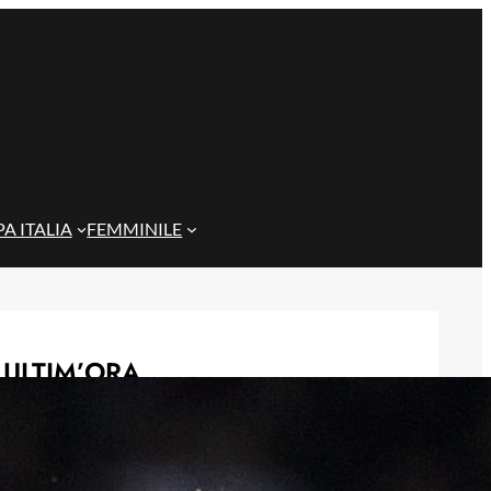
A ITALIA
FEMMINILE
ULTIM’ORA
Gazzi e il legame con Bari: “Sempre
nel mio cuore, spero si rialzi presto”
29 Maggio 2026