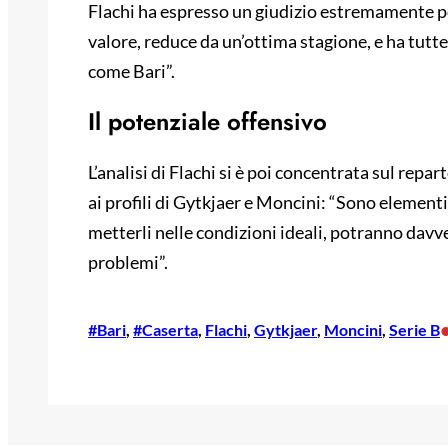
Flachi ha espresso un giudizio estremamente pos
valore, reduce da un’ottima stagione, e ha tutte
come Bari”.
Il potenziale offensivo
L’analisi di Flachi si è poi concentrata sul repa
ai profili di Gytkjaer e Moncini: “Sono elementi 
metterli nelle condizioni ideali, potranno davve
problemi”.
#Bari
, 
#Caserta
, 
Flachi
, 
Gytkjaer
, 
Moncini
, 
Serie B