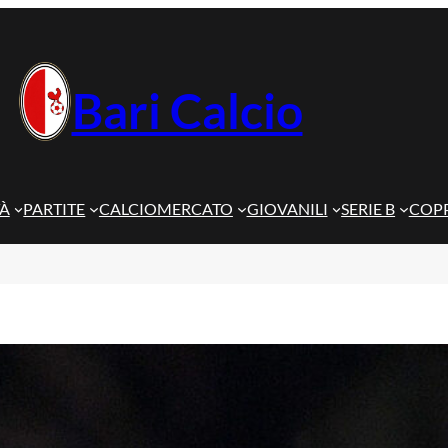
Bari Calcio
TÀ
PARTITE
CALCIOMERCATO
GIOVANILI
SERIE B
COPP