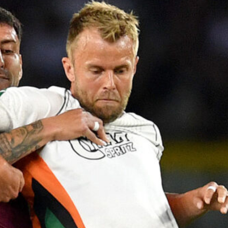
Ripescaggio in Serie B per il Bari: la
speranza è legata alla crisi della Juve
Stabia
28 Maggio 2026
Futuro Bari, Leccese a De Laurentiis:
“Serve un piano industriale serio,
non siamo una seconda squadra”
27 Maggio 2026