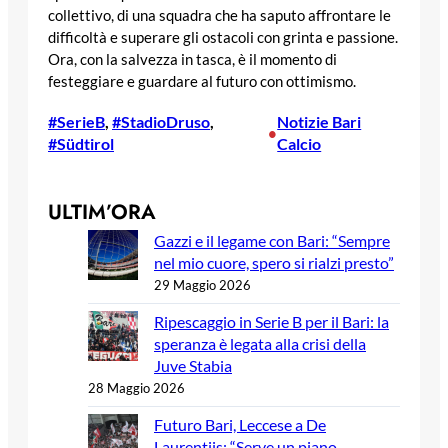
collettivo, di una squadra che ha saputo affrontare le
difficoltà e superare gli ostacoli con grinta e passione.
Ora, con la salvezza in tasca, è il momento di
festeggiare e guardare al futuro con ottimismo.
#SerieB
, 
#StadioDruso
, 
Notizie Bari
•
#Südtirol
Calcio
ULTIM’ORA
Gazzi e il legame con Bari: “Sempre
nel mio cuore, spero si rialzi presto”
29 Maggio 2026
Ripescaggio in Serie B per il Bari: la
speranza è legata alla crisi della
Juve Stabia
28 Maggio 2026
Futuro Bari, Leccese a De
Laurentiis: “Serve un piano