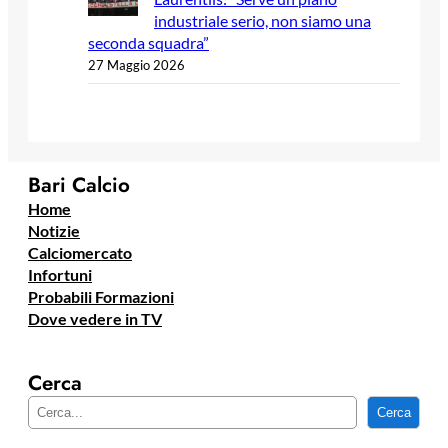
industriale serio, non siamo una
seconda squadra”
27 Maggio 2026
Bari Calcio
Home
Notizie
Calciomercato
Infortuni
Probabili Formazioni
Dove vedere in TV
Cerca
C
Cerca
e