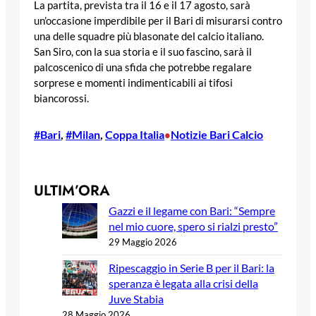
La partita, prevista tra il 16 e il 17 agosto, sarà
un’occasione imperdibile per il Bari di misurarsi contro
una delle squadre più blasonate del calcio italiano.
San Siro, con la sua storia e il suo fascino, sarà il
palcoscenico di una sfida che potrebbe regalare
sorprese e momenti indimenticabili ai tifosi
biancorossi.
#Bari
, 
#Milan
, 
Coppa Italia
Notizie Bari Calcio
•
ULTIM’ORA
Gazzi e il legame con Bari: “Sempre
nel mio cuore, spero si rialzi presto”
29 Maggio 2026
Ripescaggio in Serie B per il Bari: la
speranza è legata alla crisi della
Juve Stabia
28 Maggio 2026