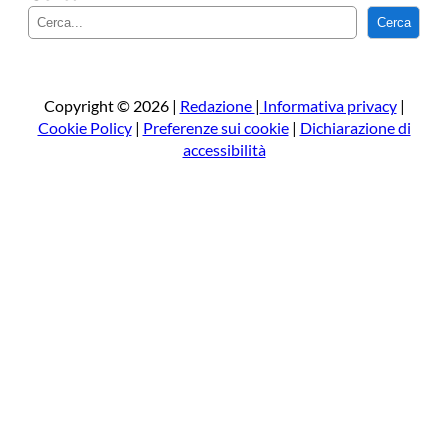
C
Cerca
e
r
c
a
Copyright © 2026 |
Redazione
|
Informativa privacy
|
Cookie Policy
|
Preferenze sui cookie
|
Dichiarazione di
accessibilità