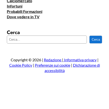
Calciomercato
Infortuni
Probabili Formazioni
Dove vedere in TV
Cerca
C
Cerca
e
r
c
a
Copyright © 2026 |
Redazione
|
Informativa privacy
|
Cookie Policy
|
Preferenze sui cookie
|
Dichiarazione di
accessibilità