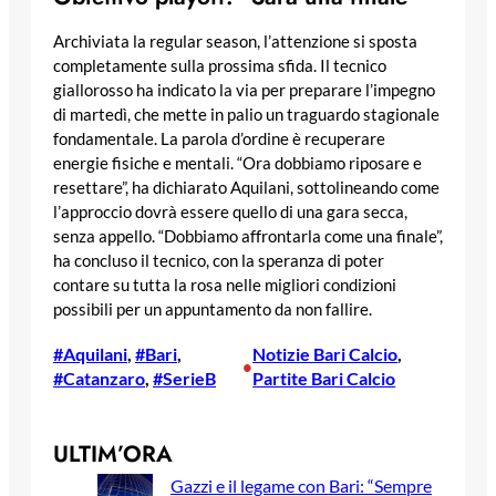
Archiviata la regular season, l’attenzione si sposta
completamente sulla prossima sfida. Il tecnico
giallorosso ha indicato la via per preparare l’impegno
di martedì, che mette in palio un traguardo stagionale
fondamentale. La parola d’ordine è recuperare
energie fisiche e mentali. “Ora dobbiamo riposare e
resettare”, ha dichiarato Aquilani, sottolineando come
l’approccio dovrà essere quello di una gara secca,
senza appello. “Dobbiamo affrontarla come una finale”,
ha concluso il tecnico, con la speranza di poter
contare su tutta la rosa nelle migliori condizioni
possibili per un appuntamento da non fallire.
#Aquilani
, 
#Bari
, 
Notizie Bari Calcio
, 
•
#Catanzaro
, 
#SerieB
Partite Bari Calcio
ULTIM’ORA
Gazzi e il legame con Bari: “Sempre