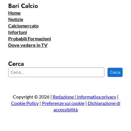
Bari Calcio
Home
Notizie
Calciomercato
Infortuni
Probabili Formazioni
Dove vedere in TV
Cerca
C
Cerca
e
r
c
a
Copyright © 2026 |
Redazione
|
Informativa privacy
|
Cookie Policy
|
Preferenze sui cookie
|
Dichiarazione di
accessibilità