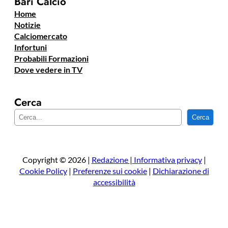
Bari Calcio
Home
Notizie
Calciomercato
Infortuni
Probabili Formazioni
Dove vedere in TV
Cerca
C
Cerca
e
r
c
a
Copyright © 2026 |
Redazione
|
Informativa privacy
|
Cookie Policy
|
Preferenze sui cookie
|
Dichiarazione di
accessibilità