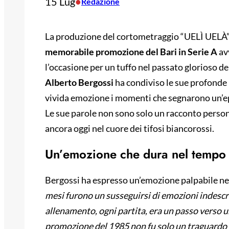
15 Lug
•
Redazione
La produzione del cortometraggio “UELÌ UELÀ”,
memorabile promozione del Bari in Serie A
av
l’occasione per un tuffo nel passato glorioso del
Alberto Bergossi
ha condiviso le sue profonde 
vivida emozione i momenti che segnarono un’epo
Le sue parole non sono solo un racconto person
ancora oggi nel cuore dei tifosi biancorossi.
Un’emozione che dura nel tempo
Bergossi ha espresso un’emozione palpabile nel 
mesi furono un susseguirsi di emozioni indescriv
allenamento, ogni partita, era un passo verso 
promozione del 1985 non fu solo un traguardo 