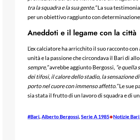
tra la squadra e la sua gente.”
La sua testimonia
per un obiettivo raggiunto con determinazione
Aneddoti e il legame con la città
L’ex calciatore ha arricchito il suo racconto con
unità e la passione che circondava il Bari di allo
sempre,”
avrebbe aggiunto Bergossi,
“e quella 
dei tifosi, il calore dello stadio, la sensazione 
porto nel cuore con immenso affetto.”
Le sue p
sia stata il frutto di un lavoro di squadra e di 
•
#Bari
, 
Alberto Bergossi
, 
Serie A 1985
Notizie Bari