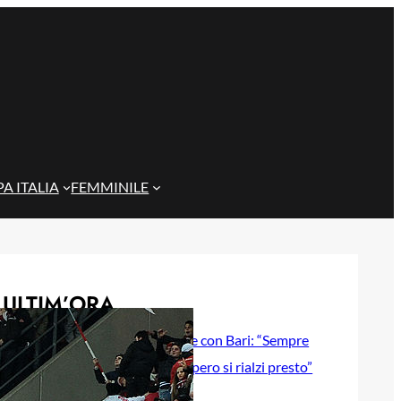
A ITALIA
FEMMINILE
ULTIM’ORA
Gazzi e il legame con Bari: “Sempre
nel mio cuore, spero si rialzi presto”
29 Maggio 2026