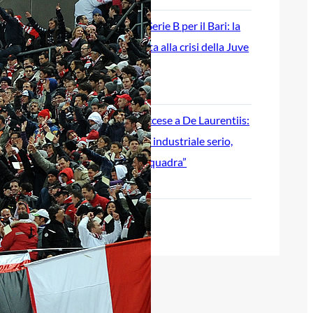
Ripescaggio in Serie B per il Bari: la
speranza è legata alla crisi della Juve
Stabia
28 Maggio 2026
Futuro Bari, Leccese a De Laurentiis:
“Serve un piano industriale serio,
non siamo una seconda squadra”
27 Maggio 2026