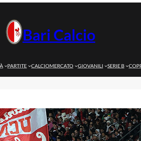
Bari Calcio
TÀ
PARTITE
CALCIOMERCATO
GIOVANILI
SERIE B
COPP