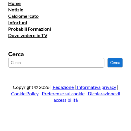
Home
Notizie
Calciomercato
Infortuni
Probabili Formazioni
Dove vedere in TV
Cerca
C
Cerca
e
r
c
a
Copyright © 2026 |
Redazione
|
Informativa privacy
|
Cookie Policy
|
Preferenze sui cookie
|
Dichiarazione di
accessibilità