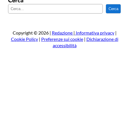
Cerca
C
Cerca
e
r
c
a
Copyright © 2026 |
Redazione
|
Informativa privacy
|
Cookie Policy
|
Preferenze sui cookie
|
Dichiarazione di
accessibilità