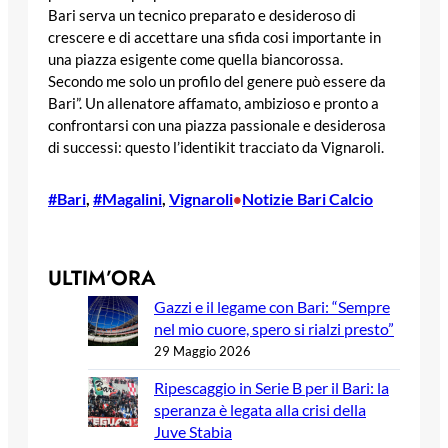
Bari serva un tecnico preparato e desideroso di
crescere e di accettare una sfida cosi importante in
una piazza esigente come quella biancorossa.
Secondo me solo un profilo del genere può essere da
Bari”. Un allenatore affamato, ambizioso e pronto a
confrontarsi con una piazza passionale e desiderosa
di successi: questo l’identikit tracciato da Vignaroli.
#Bari
, 
#Magalini
, 
Vignaroli
Notizie Bari Calcio
•
ULTIM’ORA
Gazzi e il legame con Bari: “Sempre
nel mio cuore, spero si rialzi presto”
29 Maggio 2026
Ripescaggio in Serie B per il Bari: la
speranza è legata alla crisi della
Juve Stabia