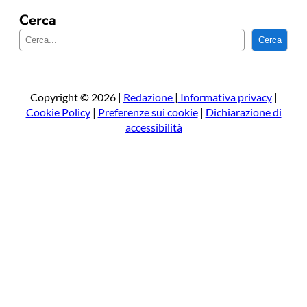
Cerca
C
Cerca
e
r
c
a
Copyright © 2026 |
Redazione
|
Informativa privacy
|
Cookie Policy
|
Preferenze sui cookie
|
Dichiarazione di
accessibilità