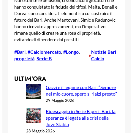
Nonostante le delusioni, ci sono alcuni giocatori che
hanno conquistato la fiducia dei tifosi. Maita, Benali e
Dorval sono considerati elementi su cui costruire il
futuro del Bari. Anche Mantovani, Simic e Radunovic
hanno ricevuto apprezzamenti, ma l’imperativo
rimane quello di creare una rosa di proprietà,
evitando di dipendere dai prestiti.
#Bari
, 
#Calciomercato
, 
#Longo
, 
Notizie Bari
•
proprietà
, 
Serie B
Calcio
ULTIM’ORA
Gazzi e il legame con Bari: “Sempre
nel mio cuore, spero si rialzi presto”
29 Maggio 2026
Ripescaggio in Serie B per il Bari: la
speranza è legata alla crisi della
Juve Stabia
28 Maggio 2026