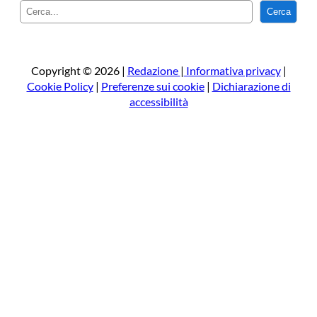
C
Cerca
e
r
c
a
Copyright © 2026 |
Redazione
|
Informativa privacy
|
Cookie Policy
|
Preferenze sui cookie
|
Dichiarazione di
accessibilità