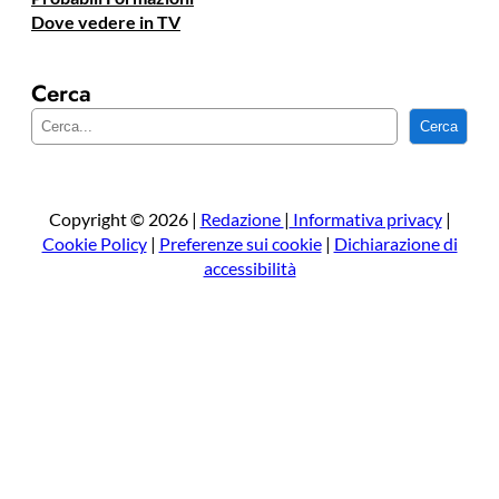
Dove vedere in TV
Cerca
C
Cerca
e
r
c
a
Copyright © 2026 |
Redazione
|
Informativa privacy
|
Cookie Policy
|
Preferenze sui cookie
|
Dichiarazione di
accessibilità