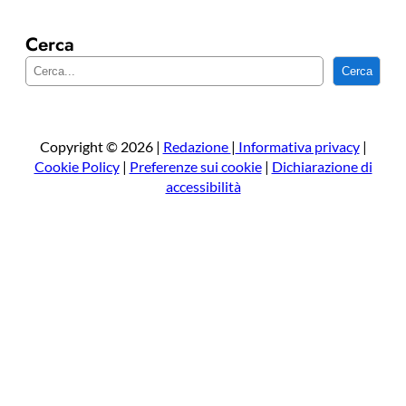
Cerca
C
Cerca
e
r
c
a
Copyright © 2026 |
Redazione
|
Informativa privacy
|
Cookie Policy
|
Preferenze sui cookie
|
Dichiarazione di
accessibilità