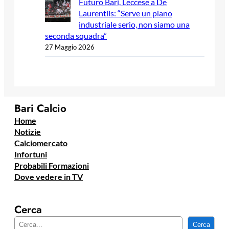
Futuro Bari, Leccese a De
Laurentiis: “Serve un piano
industriale serio, non siamo una
seconda squadra”
27 Maggio 2026
Bari Calcio
Home
Notizie
Calciomercato
Infortuni
Probabili Formazioni
Dove vedere in TV
Cerca
C
Cerca