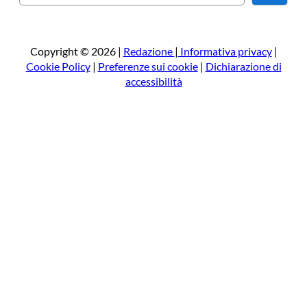
e
r
c
a
Copyright © 2026 |
Redazione
|
Informativa privacy
|
Cookie Policy
|
Preferenze sui cookie
|
Dichiarazione di
accessibilità