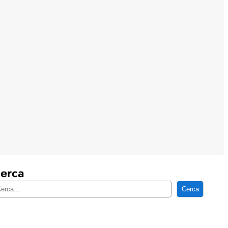
erca
Cerca