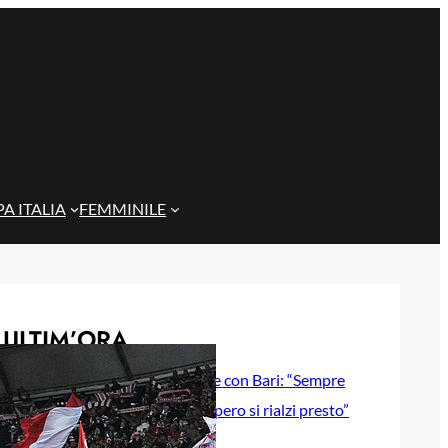
A ITALIA
FEMMINILE
ULTIM’ORA
Gazzi e il legame con Bari: “Sempre
nel mio cuore, spero si rialzi presto”
29 Maggio 2026