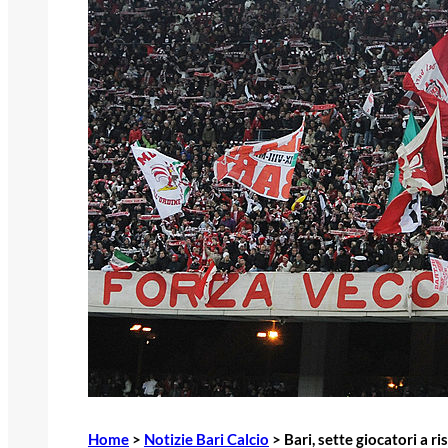
Home
>
Notizie Bari Calcio
>
Bari, sette giocatori a ri