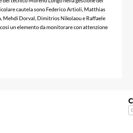
e del tecnico Moreno Longo nella gestione del
icolare cautela sono Federico Artioli, Matthias
 Mehdi Dorval, Dimitrios Nikolaou e Raffaele
 così un elemento da monitorare con attenzione
C
C
e
r