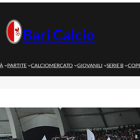
Bari Calcio
TÀ
PARTITE
CALCIOMERCATO
GIOVANILI
SERIE B
COPP