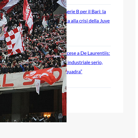
Ripescaggio in Serie B per il Bari: la
speranza è legata alla crisi della Juve
Stabia
28 Maggio 2026
Futuro Bari, Leccese a De Laurentiis:
“Serve un piano industriale serio,
non siamo una seconda squadra”
27 Maggio 2026