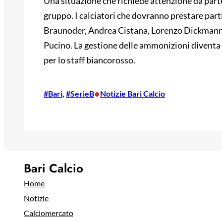
Una situazione che richiede attenzione da part
gruppo. I calciatori che dovranno prestare part
Braunoder, Andrea Cistana, Lorenzo Dickmann,
Pucino. La gestione delle ammonizioni diventa
per lo staff biancorosso.
•
#Bari
, 
#SerieB
Notizie Bari Calcio
Bari Calcio
Home
Notizie
Calciomercato