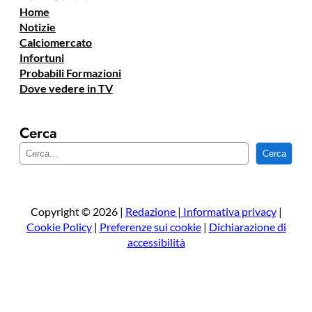
Home
Notizie
Calciomercato
Infortuni
Probabili Formazioni
Dove vedere in TV
Cerca
C
Cerca
e
r
c
a
Copyright © 2026 |
Redazione
|
Informativa privacy
|
Cookie Policy
|
Preferenze sui cookie
|
Dichiarazione di
accessibilità