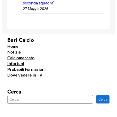
seconda squadra”
27 Maggio 2026
Bari Calcio
Home
Notizie
Calciomercato
Infortuni
Probabili Formazioni
Dove vedere in TV
Cerca
C
Cerca
e
r
c