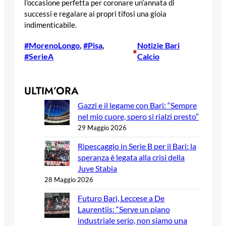
l’occasione perfetta per coronare un’annata di
successi e regalare ai propri tifosi una gioia
indimenticabile.
#MorenoLongo
, 
#Pisa
, 
Notizie Bari
•
#SerieA
Calcio
ULTIM’ORA
Gazzi e il legame con Bari: “Sempre
nel mio cuore, spero si rialzi presto”
29 Maggio 2026
Ripescaggio in Serie B per il Bari: la
speranza è legata alla crisi della
Juve Stabia
28 Maggio 2026
Futuro Bari, Leccese a De
Laurentiis: “Serve un piano
industriale serio, non siamo una