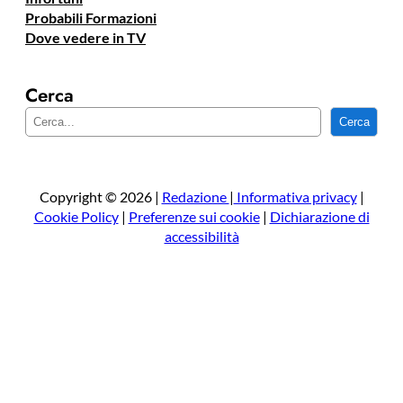
Probabili Formazioni
Dove vedere in TV
Cerca
C
Cerca
e
r
c
a
Copyright © 2026 |
Redazione
|
Informativa privacy
|
Cookie Policy
|
Preferenze sui cookie
|
Dichiarazione di
accessibilità