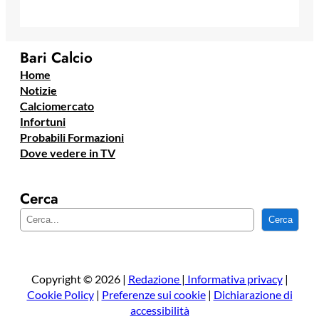
Bari Calcio
Home
Notizie
Calciomercato
Infortuni
Probabili Formazioni
Dove vedere in TV
Cerca
C
Cerca
e
r
c
a
Copyright © 2026 |
Redazione
|
Informativa privacy
|
Cookie Policy
|
Preferenze sui cookie
|
Dichiarazione di
accessibilità