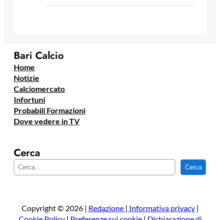
Bari Calcio
Home
Notizie
Calciomercato
Infortuni
Probabili Formazioni
Dove vedere in TV
Cerca
C
Cerca
e
r
c
a
Copyright © 2026 |
Redazione
|
Informativa privacy
|
Cookie Policy
|
Preferenze sui cookie
|
Dichiarazione di