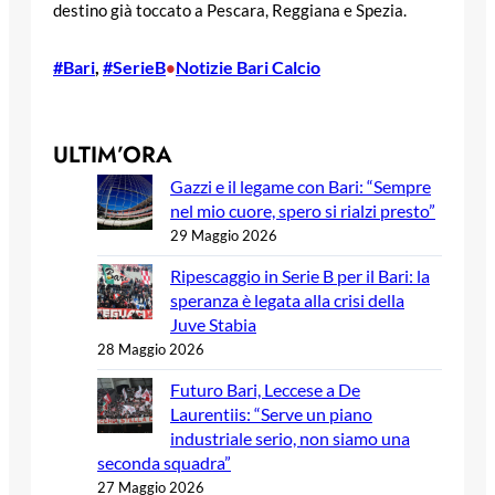
destino già toccato a Pescara, Reggiana e Spezia.
#Bari
, 
#SerieB
Notizie Bari Calcio
•
ULTIM’ORA
Gazzi e il legame con Bari: “Sempre
nel mio cuore, spero si rialzi presto”
29 Maggio 2026
Ripescaggio in Serie B per il Bari: la
speranza è legata alla crisi della
Juve Stabia
28 Maggio 2026
Futuro Bari, Leccese a De
Laurentiis: “Serve un piano
industriale serio, non siamo una
seconda squadra”
27 Maggio 2026