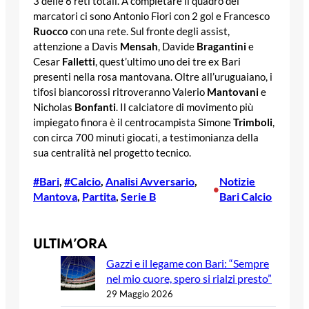
3 delle 6 reti totali. A completare il quadro dei
marcatori ci sono Antonio Fiori con 2 gol e Francesco
Ruocco
con una rete. Sul fronte degli assist,
attenzione a Davis
Mensah
, Davide
Bragantini
e
Cesar
Falletti
, quest’ultimo uno dei tre ex Bari
presenti nella rosa mantovana. Oltre all’uruguaiano, i
tifosi biancorossi ritroveranno Valerio
Mantovani
e
Nicholas
Bonfanti
. Il calciatore di movimento più
impiegato finora è il centrocampista Simone
Trimboli
,
con circa 700 minuti giocati, a testimonianza della
sua centralità nel progetto tecnico.
#Bari
, 
#Calcio
, 
Analisi Avversario
, 
Notizie
•
Mantova
, 
Partita
, 
Serie B
Bari Calcio
ULTIM’ORA
Gazzi e il legame con Bari: “Sempre
nel mio cuore, spero si rialzi presto”
29 Maggio 2026