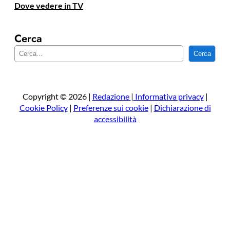
Dove vedere in TV
Cerca
C
Cerca
e
r
c
a
Copyright © 2026 |
Redazione
|
Informativa privacy
|
Cookie Policy
|
Preferenze sui cookie
|
Dichiarazione di
accessibilità