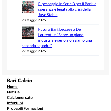
Ripescaggio in Serie B per il Bari: la
speranza è legata alla crisi della
Juve Stabia
28 Maggio 2026
Futuro Bari, Leccese a De
Laurentiis: “Serve un piano
industriale serio, non siamo una
seconda squadra”
27 Maggio 2026
Bari Calcio
Home
Notizie
Calciomercato
Infortuni
Probabili Formazioni