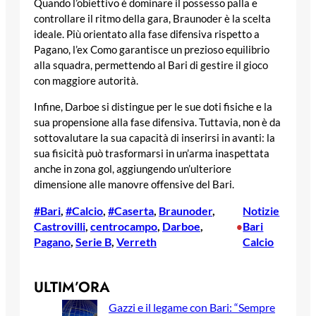
Quando l’obiettivo è dominare il possesso palla e
controllare il ritmo della gara, Braunoder è la scelta
ideale. Più orientato alla fase difensiva rispetto a
Pagano, l’ex Como garantisce un prezioso equilibrio
alla squadra, permettendo al Bari di gestire il gioco
con maggiore autorità.
Infine, Darboe si distingue per le sue doti fisiche e la
sua propensione alla fase difensiva. Tuttavia, non è da
sottovalutare la sua capacità di inserirsi in avanti: la
sua fisicità può trasformarsi in un’arma inaspettata
anche in zona gol, aggiungendo un’ulteriore
dimensione alle manovre offensive del Bari.
#Bari
, 
#Calcio
, 
#Caserta
, 
Braunoder
, 
Notizie
Castrovilli
, 
centrocampo
, 
Darboe
, 
Bari
•
Pagano
, 
Serie B
, 
Verreth
Calcio
ULTIM’ORA
Gazzi e il legame con Bari: “Sempre