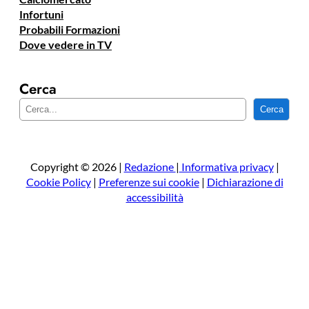
Infortuni
Probabili Formazioni
Dove vedere in TV
Cerca
C
Cerca
e
r
c
a
Copyright © 2026 |
Redazione
|
Informativa privacy
|
Cookie Policy
|
Preferenze sui cookie
|
Dichiarazione di
accessibilità