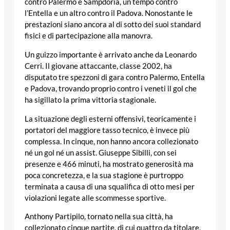
contro Palermo e Sampdoria, un tempo contro
l’Entella e un altro contro il Padova. Nonostante le
prestazioni siano ancora al di sotto dei suoi standard
fisici e di partecipazione alla manovra.
Un guizzo importante è arrivato anche da Leonardo
Cerri. Il giovane attaccante, classe 2002, ha
disputato tre spezzoni di gara contro Palermo, Entella
e Padova, trovando proprio contro i veneti il gol che
ha sigillato la prima vittoria stagionale.
La situazione degli esterni offensivi, teoricamente i
portatori del maggiore tasso tecnico, è invece più
complessa. In cinque, non hanno ancora collezionato
né un gol né un assist. Giuseppe Sibilli, con sei
presenze e 466 minuti, ha mostrato generosità ma
poca concretezza, e la sua stagione è purtroppo
terminata a causa di una squalifica di otto mesi per
violazioni legate alle scommesse sportive.
Anthony Partipilo, tornato nella sua città, ha
collezionato cinque partite, di cui quattro da titolare,