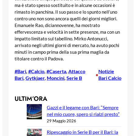
ma è stato spesso sostituito e in alcune occasioni è
rimasto in panchina. Il suo passo e lo spunto nell’uno
contro uno non sono ancora quelli dei giorni migliori.
Emanuele Rao, diciannovenne, ha mostrato
effervescenza e velocità in sette presenze, ma con un
impatto limitato sul tabellino. Mirko Antonucci,
arrivato negli ultimi giorni di mercato, ha avuto pochi
minuti in campo prima della sua prima maglia da
titolare contro il Padova.
#Bari
, 
#Calcio
, 
#Caserta
, 
Attacco
Notizie
•
Bari
, 
Gytkjaer
, 
Moncini
, 
Serie B
Bari Calcio
ULTIM’ORA
Gazzi e il legame con Bari: “Sempre
nel mio cuore, spero si rialzi presto”
29 Maggio 2026
Ripescaggio in Serie B per il Bari: la