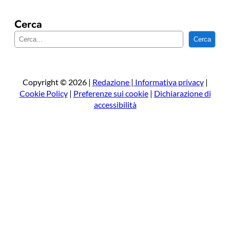
Cerca
C
Cerca
e
r
c
a
Copyright © 2026 |
Redazione
|
Informativa privacy
|
Cookie Policy
|
Preferenze sui cookie
|
Dichiarazione di
accessibilità