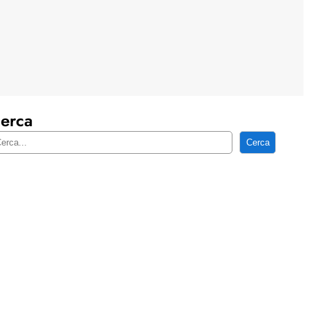
erca
Cerca