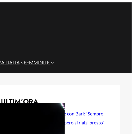
A ITALIA
FEMMINILE
ULTIM’ORA
Gazzi e il legame con Bari: “Sempre
nel mio cuore, spero si rialzi presto”
29 Maggio 2026