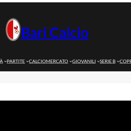
Bari Calcio
TÀ
PARTITE
CALCIOMERCATO
GIOVANILI
SERIE B
COPP