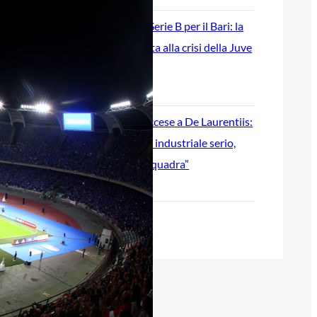
Ripescaggio in Serie B per il Bari: la
speranza è legata alla crisi della Juve
Stabia
28 Maggio 2026
Futuro Bari, Leccese a De Laurentiis:
“Serve un piano industriale serio,
non siamo una seconda squadra”
27 Maggio 2026