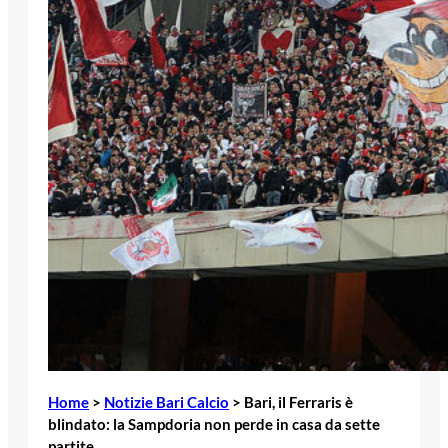
Home
>
Notizie Bari Calcio
>
Bari, il Ferraris è
blindato: la Sampdoria non perde in casa da sette
partite