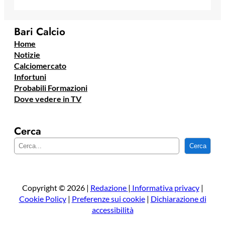
Bari Calcio
Home
Notizie
Calciomercato
Infortuni
Probabili Formazioni
Dove vedere in TV
Cerca
C
Cerca
e
r
c
a
Copyright © 2026 |
Redazione
|
Informativa privacy
|
Cookie Policy
|
Preferenze sui cookie
|
Dichiarazione di
accessibilità