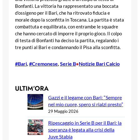
Bonfanti. La vittoria ha rappresentato una boccata
d’ossigeno per il Bari, che ha ritrovato fiducia e
morale dopo la sconfitta in Toscana. La partita è stata
combattuta e equilibrata, con entrambe le squadre
che hanno cercato di imporre il proprio gioco. Il colpo
di testa di Bonfanti ha deciso la partita, regalando i
tre punti al Bari e condannando il Pisa alla sconfitta.
#Bari
, 
#Cremonese
, 
Serie B
Notizie Bari Calcio
•
ULTIM’ORA
Gazzi e il legame con Bari: “Sempre
nel mio cuore, spero si rialzi presto”
29 Maggio 2026
Ripescaggio in Serie B per il Bari: la
speranza è legata alla crisi della
Juve Stabia