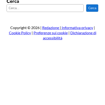
Cerca
C
Cerca
e
r
c
a
Copyright © 2026 |
Redazione
|
Informativa privacy
|
Cookie Policy
|
Preferenze sui cookie
|
Dichiarazione di
accessibilità