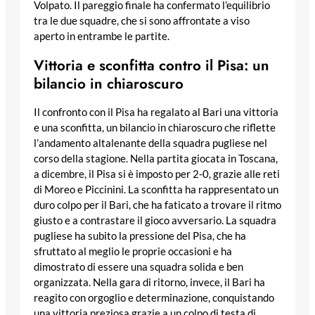
Volpato. Il pareggio finale ha confermato l’equilibrio
tra le due squadre, che si sono affrontate a viso
aperto in entrambe le partite.
Vittoria e sconfitta contro il Pisa: un
bilancio in chiaroscuro
Il confronto con il Pisa ha regalato al Bari una vittoria
e una sconfitta, un bilancio in chiaroscuro che riflette
l’andamento altalenante della squadra pugliese nel
corso della stagione. Nella partita giocata in Toscana,
a dicembre, il Pisa si è imposto per 2-0, grazie alle reti
di Moreo e Piccinini. La sconfitta ha rappresentato un
duro colpo per il Bari, che ha faticato a trovare il ritmo
giusto e a contrastare il gioco avversario. La squadra
pugliese ha subito la pressione del Pisa, che ha
sfruttato al meglio le proprie occasioni e ha
dimostrato di essere una squadra solida e ben
organizzata. Nella gara di ritorno, invece, il Bari ha
reagito con orgoglio e determinazione, conquistando
una vittoria preziosa grazie a un colpo di testa di