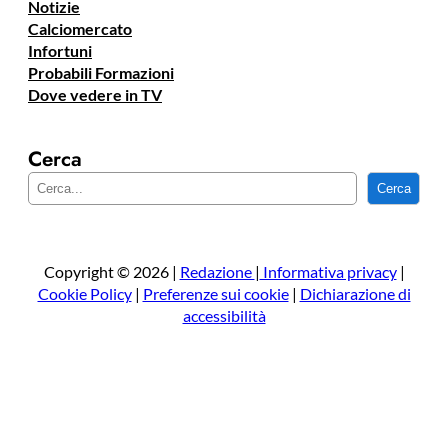
Notizie
Calciomercato
Infortuni
Probabili Formazioni
Dove vedere in TV
Cerca
C
Cerca
e
r
c
a
Copyright © 2026 |
Redazione
|
Informativa privacy
|
Cookie Policy
|
Preferenze sui cookie
|
Dichiarazione di
accessibilità