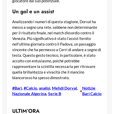
giocatore dal suo potenziale.
Un gol e un assist
Analizzando i numeri di questa stagione, Dorval ha
messo a segno una rete, sebbene non determinante
per il risultato finale, nel match d’esordio contro il
Venezia. Più significativo è stato l’assist fornito
nell’ultima giornata contro il Padova, un passaggio
vincente che ha permesso a Cerri di andare a segno di
testa. Questo gesto tecnico, in particolare, è stato
accolto con entusiasmo, poiché potrebbe
rappresentare la scintilla necessaria per ritrovare
quella brillantezza e vivacità che il mancino
biancorosso ha spesso dimostrato.
#Bari
, 
#Calcio
, 
analisi
, 
Mehdi Dorval
, 
Notizie
•
Nazionale Algerina
, 
Serie B
Bari Calcio
ULTIM’ORA