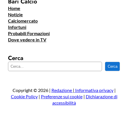
Bari Calcio
Home
Notizie
Calciomercato
Infortuni
Probabili Formazioni
Dove vedere in TV
Cerca
C
Cerca
e
r
c
a
Copyright © 2026 |
Redazione
|
Informativa privacy
|
Cookie Policy
|
Preferenze sui cookie
|
Dichiarazione di
accessibilità