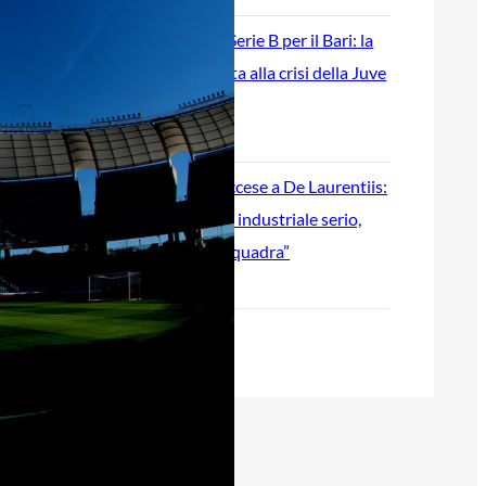
Ripescaggio in Serie B per il Bari: la
speranza è legata alla crisi della Juve
Stabia
28 Maggio 2026
Futuro Bari, Leccese a De Laurentiis:
“Serve un piano industriale serio,
non siamo una seconda squadra”
27 Maggio 2026