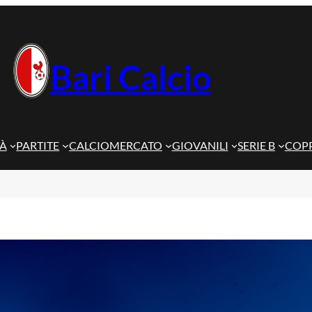
Bari Calcio
TÀ
PARTITE
CALCIOMERCATO
GIOVANILI
SERIE B
COPP