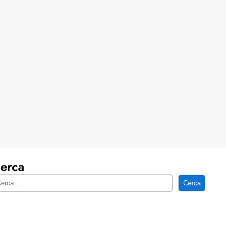
erca
Cerca