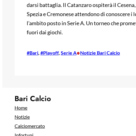
darsi battaglia. Il Catanzaro ospiterà il Cesena
Spezia e Cremonese attendono di conoscere i lor
l’ambito posto in Serie A. Un torneo che promett
fuori dai giochi.
•
#Bari
, 
#Playoff
, 
Serie A
Notizie Bari Calcio
Bari Calcio
Home
Notizie
Calciomercato
Infortuni