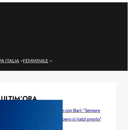
A ITALIA
FEMMINILE
ULTIM’ORA
Gazzi e il legame con Bari: “Sempre
nel mio cuore, spero si rialzi presto”
29 Maggio 2026