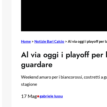
Home
>
Notizie Bari Calcio
>
Al via oggi i playoff per 
Al via oggi i playoff per 
guardare
Weekend amaro per i biancorossi, costretti a gu
stagione
17 Mag
•
gabriele lussu