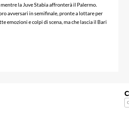
, mentre la Juve Stabia affronterà il Palermo.
o avversari in semifinale, pronte a lottare per
e emozioni e colpi di scena, ma che lascia il Bari
C
C
e
r
c