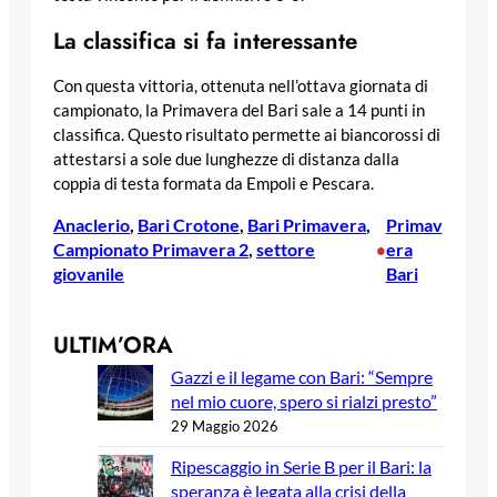
La classifica si fa interessante
Con questa vittoria, ottenuta nell’ottava giornata di
campionato, la Primavera del Bari sale a 14 punti in
classifica. Questo risultato permette ai biancorossi di
attestarsi a sole due lunghezze di distanza dalla
coppia di testa formata da Empoli e Pescara.
Anaclerio
, 
Bari Crotone
, 
Bari Primavera
, 
Primav
Campionato Primavera 2
, 
settore
era
•
giovanile
Bari
ULTIM’ORA
Gazzi e il legame con Bari: “Sempre
nel mio cuore, spero si rialzi presto”
29 Maggio 2026
Ripescaggio in Serie B per il Bari: la
speranza è legata alla crisi della