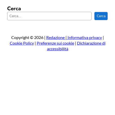
Cerca
C
Cerca
e
r
c
a
Copyright © 2026 |
Redazione
|
Informativa privacy
|
Cookie Policy
|
Preferenze sui cookie
|
Dichiarazione di
accessibilità