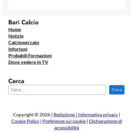
Bari Calcio
Home
Notizie
Calciomercato
Infortuni
Probabili Formazioni
Dove vedere in TV
Cerca
C
Cerca
e
r
c
a
Copyright © 2026 |
Redazione
|
Informativa privacy
|
Cookie Policy
|
Preferenze sui cookie
|
Dichiarazione di
accessibilità