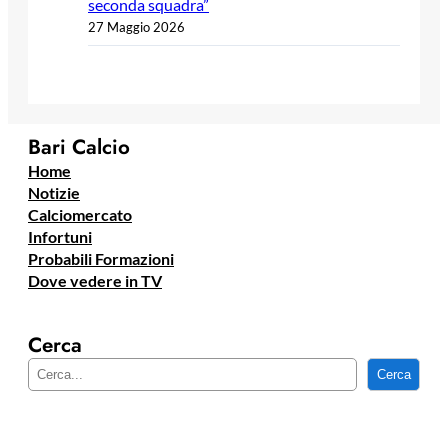
seconda squadra”
27 Maggio 2026
Bari Calcio
Home
Notizie
Calciomercato
Infortuni
Probabili Formazioni
Dove vedere in TV
Cerca
C
Cerca
e
r
c