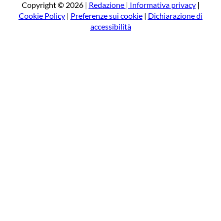
a
Copyright © 2026 |
Redazione
|
Informativa privacy
|
Cookie Policy
|
Preferenze sui cookie
|
Dichiarazione di
accessibilità