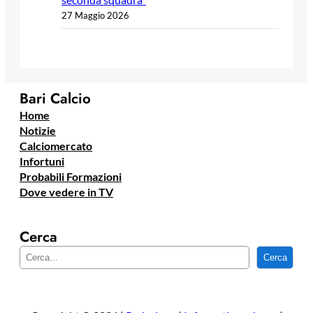
27 Maggio 2026
Bari Calcio
Home
Notizie
Calciomercato
Infortuni
Probabili Formazioni
Dove vedere in TV
Cerca
C
Cerca
e
r
c