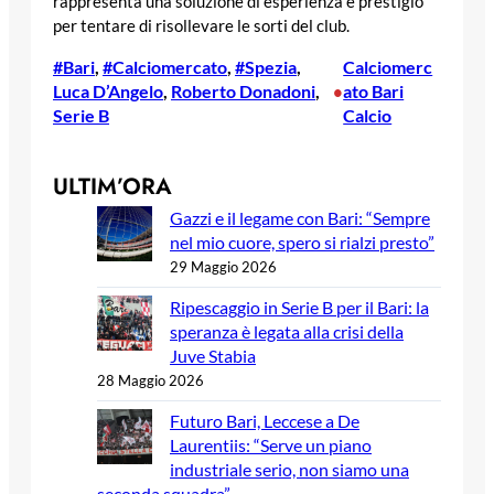
rappresenta una soluzione di esperienza e prestigio
per tentare di risollevare le sorti del club.
#Bari
, 
#Calciomercato
, 
#Spezia
, 
Calciomerc
Luca D’Angelo
, 
Roberto Donadoni
, 
ato Bari
•
Serie B
Calcio
ULTIM’ORA
Gazzi e il legame con Bari: “Sempre
nel mio cuore, spero si rialzi presto”
29 Maggio 2026
Ripescaggio in Serie B per il Bari: la
speranza è legata alla crisi della
Juve Stabia
28 Maggio 2026
Futuro Bari, Leccese a De
Laurentiis: “Serve un piano
industriale serio, non siamo una
seconda squadra”