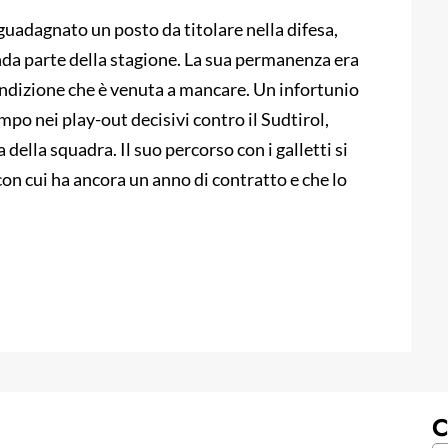
guadagnato un posto da titolare nella difesa,
da parte della stagione. La sua permanenza era
ndizione che è venuta a mancare. Un infortunio
ampo nei play-out decisivi contro il Sudtirol,
della squadra. Il suo percorso con i galletti si
 con cui ha ancora un anno di contratto e che lo
C