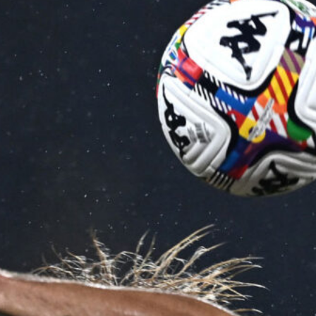
Ripescaggio in Serie B per il Bari: la
speranza è legata alla crisi della Juve
Stabia
28 Maggio 2026
Futuro Bari, Leccese a De Laurentiis:
“Serve un piano industriale serio,
non siamo una seconda squadra”
27 Maggio 2026