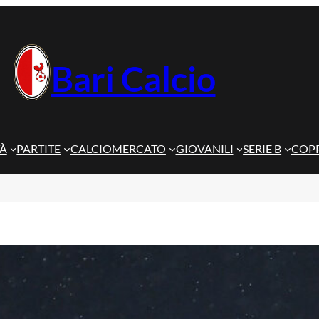
Bari Calcio
TÀ
PARTITE
CALCIOMERCATO
GIOVANILI
SERIE B
COPP