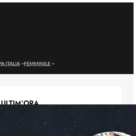
A ITALIA
FEMMINILE
ULTIM’ORA
Gazzi e il legame con Bari: “Sempre
nel mio cuore, spero si rialzi presto”
29 Maggio 2026