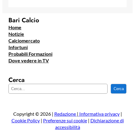
Bari Calcio
Home
Notizie
Calciomercato
Infortuni
Probabili Formazioni
Dove vedere in TV
Cerca
C
Cerca
e
r
c
a
Copyright © 2026 |
Redazione
|
Informativa privacy
|
Cookie Policy
|
Preferenze sui cookie
|
Dichiarazione di
accessibilità