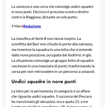
La salvezza è una corsa che coinvolge undici squadre
in nove punti. Decisivo il prossimo scontro diretto
contro la Reggiana, distante un solo punto.
Redazione
9 Mar
•
La classifica di Serie B non lascia respiro. La
sconfitta del Bari non chiude le porte alla salvezza,
ma inserisce la squadra in una lotta che si estende
dalla nona posizione, occupata dal Sudtirol, in giù.
La situazione coinvolge un gruppo folto di squadre
racchiuse in una manciata di punti, trasformando la
corsa per non retrocedere in un percorso a ostacoli.
Undici squadre in nove punti
La lotta per la permanenza in categoria è un affare
che riguarda undici squadre. Il successo del Pescara
ha riavvicinato gli abruzzesi, ora a quota 25, a tre
lunghezze dal Bari, penultimo a 28. Appena sopra ai