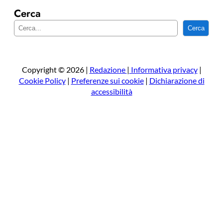
Cerca
C
Cerca
e
r
c
a
Copyright © 2026 |
Redazione
|
Informativa privacy
|
Cookie Policy
|
Preferenze sui cookie
|
Dichiarazione di
accessibilità