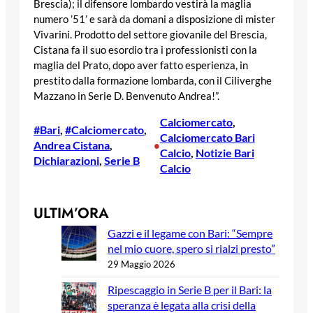
Brescia); il difensore lombardo vestirà la maglia
numero ’51’ e sarà da domani a disposizione di mister
Vivarini. Prodotto del settore giovanile del Brescia,
Cistana fa il suo esordio tra i professionisti con la
maglia del Prato, dopo aver fatto esperienza, in
prestito dalla formazione lombarda, con il Ciliverghe
Mazzano in Serie D. Benvenuto Andrea!”.
Calciomercato
, 
#Bari
, 
#Calciomercato
, 
Calciomercato Bari
Andrea Cistana
, 
•
Calcio
, 
Notizie Bari
Dichiarazioni
, 
Serie B
Calcio
ULTIM’ORA
Gazzi e il legame con Bari: “Sempre
nel mio cuore, spero si rialzi presto”
29 Maggio 2026
Ripescaggio in Serie B per il Bari: la
speranza è legata alla crisi della