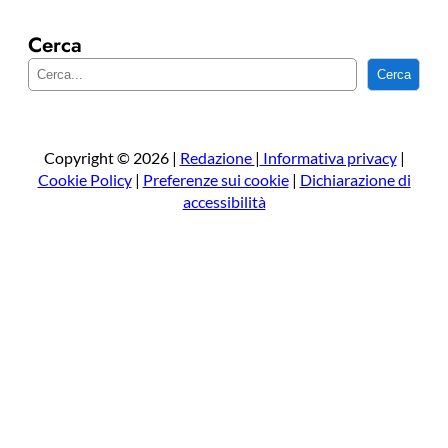
Cerca
C
Cerca
e
r
c
a
Copyright © 2026 |
Redazione
|
Informativa privacy
|
Cookie Policy
|
Preferenze sui cookie
|
Dichiarazione di
accessibilità