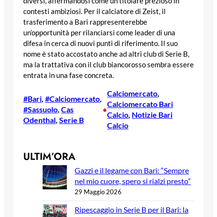
diversi, affermandosi come un titolare prezioso in
contesti ambiziosi. Per il calciatore di Zeist, il
trasferimento a Bari rappresenterebbe
un’opportunità per rilanciarsi come leader di una
difesa in cerca di nuovi punti di riferimento. Il suo
nome è stato accostato anche ad altri club di Serie B,
ma la trattativa con il club biancorosso sembra essere
entrata in una fase concreta.
Calciomercato
, 
#Bari
, 
#Calciomercato
, 
Calciomercato Bari
#Sassuolo
, 
Cas
•
Calcio
, 
Notizie Bari
Odenthal
, 
Serie B
Calcio
ULTIM’ORA
Gazzi e il legame con Bari: “Sempre
nel mio cuore, spero si rialzi presto”
29 Maggio 2026
Ripescaggio in Serie B per il Bari: la