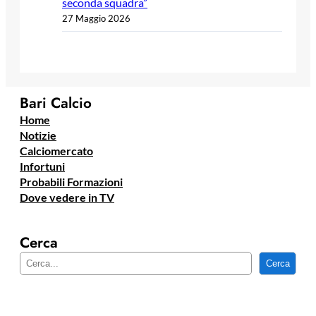
seconda squadra”
27 Maggio 2026
Bari Calcio
Home
Notizie
Calciomercato
Infortuni
Probabili Formazioni
Dove vedere in TV
Cerca
C
Cerca
e
r
c